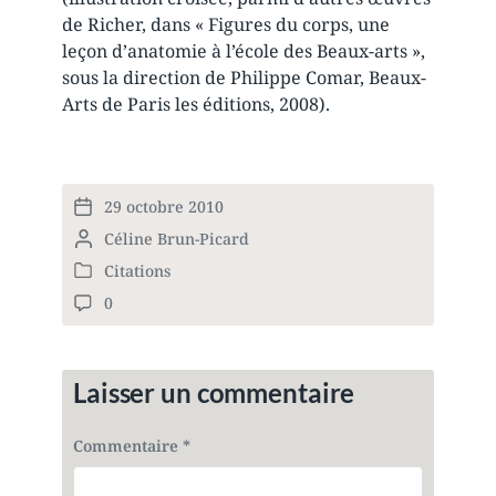
de Richer, dans « Figures du corps, une
leçon d’anatomie à l’école des Beaux-arts »,
sous la direction de Philippe Comar, Beaux-
Arts de Paris les éditions, 2008).
29 octobre 2010
P
P
Céline Brun-Picard
o
o
s
Citations
P
s
t
0
o
t
d
C
s
e
a
o
t
d
t
m
e
b
e
m
Laisser un commentaire
d
y
e
i
n
n
Commentaire
*
t
s