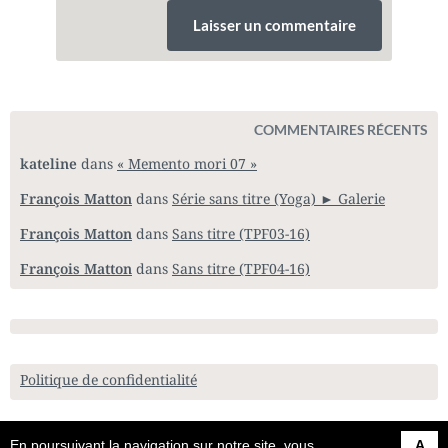
COMMENTAIRES RÉCENTS
kateline
dans
« Memento mori 07 »
François Matton
dans
Série sans titre (Yoga) ► Galerie
François Matton
dans
Sans titre (TPF03-16)
François Matton
dans
Sans titre (TPF04-16)
Politique de confidentialité
En poursuivant la navigation sur notre site, vous
A